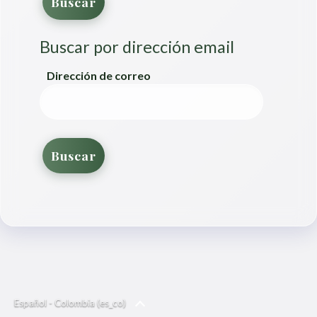
Buscar por dirección email
Buscar por dirección email
Dirección de correo
Español - Colombia ‎(es_co)‎