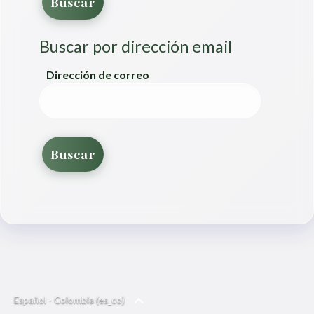
Buscar por dirección email
Buscar por dirección email
Dirección de correo
Español - Colombia ‎(es_co)‎