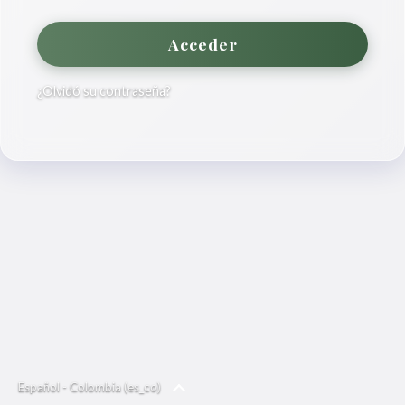
Acceder
¿Olvidó su contraseña?
Español - Colombia ‎(es_co)‎